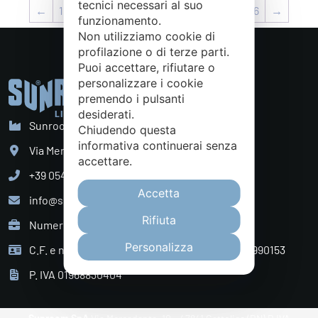
tecnici necessari al suo
←
1
2
3
4
5
6
7
…
14
15
16
→
funzionamento.
Non utilizziamo cookie di
profilazione o di terze parti.
Puoi accettare, rifiutare o
personalizzare i cookie
premendo i pulsanti
desiderati.
Sunroom S.p.A. - Sede Legale
Chiudendo questa
informativa continuerai senza
Via Mercadante, 10 Cattolica (RN) - Italy
accettare.
+39 0541 834011
Accetta
info@sunroom.it
Rifiuta
Numero REA RN - 225109
Personalizza
C.F. e nr. iscrizione al Registro Imprese 07879990153
P. IVA 01968830404