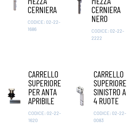
MEZZA
MEZZA
CERNIERA
CERNIERA
NERO
CODICE:
02-22-
1686
CODICE:
02-22-
2222
CARRELLO
CARRELLO
SUPERIORE
SUPERIORE
PER ANTA
SINISTRO A
APRIBILE
4 RUOTE
CODICE:
02-22-
CODICE:
02-22-
1620
0083