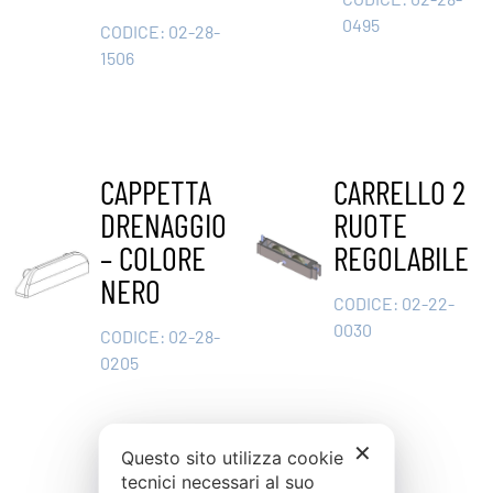
0495
CODICE:
02-28-
1506
CAPPETTA
CARRELLO 2
DRENAGGIO
RUOTE
– COLORE
REGOLABILE
NERO
CODICE:
02-22-
0030
CODICE:
02-28-
0205
✕
Questo sito utilizza cookie
tecnici necessari al suo
1
2
3
4
…
14
15
16
→