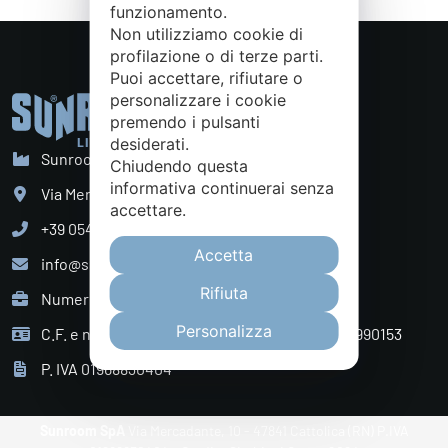
funzionamento.
Non utilizziamo cookie di
profilazione o di terze parti.
Puoi accettare, rifiutare o
personalizzare i cookie
premendo i pulsanti
desiderati.
Sunroom S.p.A. - Sede Legale
Chiudendo questa
informativa continuerai senza
Via Mercadante, 10 Cattolica (RN) - Italy
accettare.
+39 0541 834011
Accetta
info@sunroom.it
Rifiuta
Numero REA RN - 225109
Personalizza
C.F. e nr. iscrizione al Registro Imprese 07879990153
P. IVA 01968830404
Sunroom SpA
Via Mercadante, 10 - 47841 Cattolica (RN) P.IVA