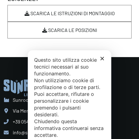
SCARICA LE ISTRUZIONI DI MONTAGGIO
SCARICA LE POSIZIONI
✕
Questo sito utilizza cookie
tecnici necessari al suo
funzionamento.
Non utilizziamo cookie di
profilazione o di terze parti.
Puoi accettare, rifiutare o
Sunroom S.p.A. - Sede Legale
personalizzare i cookie
premendo i pulsanti
Via Mercadante, 10 Cattolica (RN) - Italy
desiderati.
Chiudendo questa
+39 0541 834011
informativa continuerai senza
info@sunroom.it
accettare.