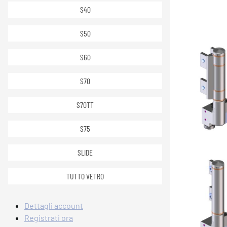
S40
S50
S60
S70
S70TT
S75
SLIDE
TUTTO VETRO
Dettagli account
Registrati ora