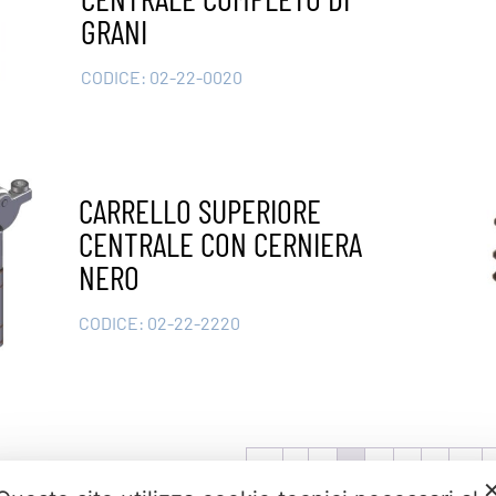
GRANI
CODICE:
02-22-0020
CARRELLO SUPERIORE
CENTRALE CON CERNIERA
NERO
CODICE:
02-22-2220
←
1
2
3
4
5
6
…