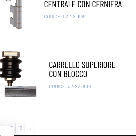
CENTRALE CON CERNIERA
CODICE:
02-22-1684
CARRELLO SUPERIORE
CON BLOCCO
CODICE:
02-22-1619
14
15
16
→
✕