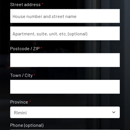
Street address
*
Apartment, suite, unit, etc.
(optional)
Postcode / ZIP
*
Town / City
*
Province
*
Rimini
Phone
(optional)