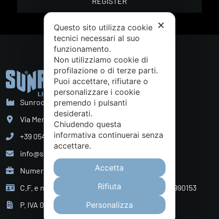
REGISTER
✕
Questo sito utilizza cookie
tecnici necessari al suo
funzionamento.
Non utilizziamo cookie di
profilazione o di terze parti.
Puoi accettare, rifiutare o
personalizzare i cookie
Sunroom S.p.A. - Sede Legale
premendo i pulsanti
desiderati.
Via Mercadante, 10 Cattolica (RN) - Italy
Chiudendo questa
informativa continuerai senza
+39 0541 834011
accettare.
info@sunroom.it
Accetta
Numero REA RN - 225109
Rifiuta
C.F. e nr. iscrizione al Registro Imprese 07879990153
P. IVA 01968830404
Personalizza