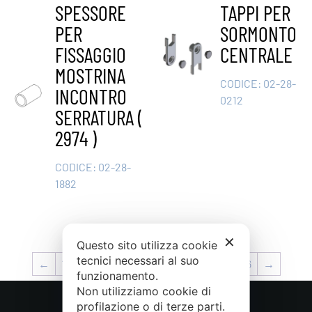
SPESSORE
TAPPI PER
PER
SORMONTO
FISSAGGIO
CENTRALE
MOSTRINA
CODICE:
02-28-
INCONTRO
0212
SERRATURA (
2974 )
CODICE:
02-28-
1882
✕
Questo sito utilizza cookie
tecnici necessari al suo
←
1
2
3
…
11
12
13
14
15
16
→
funzionamento.
Non utilizziamo cookie di
profilazione o di terze parti.