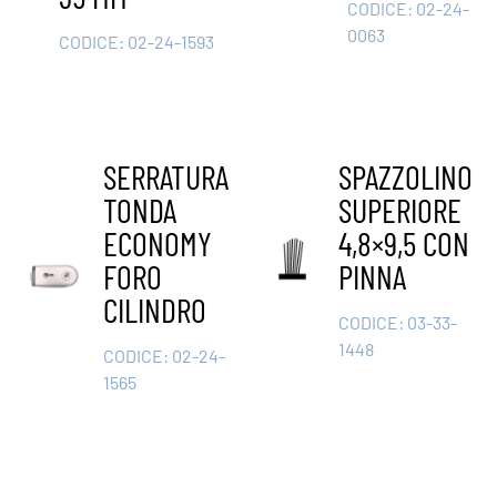
CODICE:
02-24-
0063
CODICE:
02-24-1593
SERRATURA
SPAZZOLINO
TONDA
SUPERIORE
ECONOMY
4,8×9,5 CON
FORO
PINNA
CILINDRO
CODICE:
03-33-
1448
CODICE:
02-24-
1565