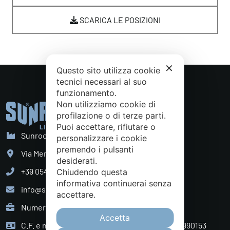
SCARICA LE POSIZIONI
✕
Questo sito utilizza cookie
tecnici necessari al suo
funzionamento.
Non utilizziamo cookie di
profilazione o di terze parti.
Puoi accettare, rifiutare o
Sunroom S.p.A. - Sede Legale
personalizzare i cookie
premendo i pulsanti
Via Mercadante, 10 Cattolica (RN) - Italy
desiderati.
+39 0541 834011
Chiudendo questa
informativa continuerai senza
info@sunroom.it
accettare.
Numero REA RN - 225109
Accetta
C.F. e nr. iscrizione al Registro Imprese 07879990153