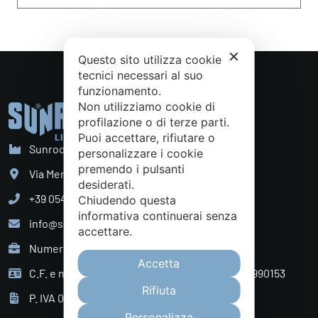
✕
Questo sito utilizza cookie
tecnici necessari al suo
funzionamento.
Non utilizziamo cookie di
profilazione o di terze parti.
Puoi accettare, rifiutare o
Sunroom S.p.A. - Sede Legale
personalizzare i cookie
premendo i pulsanti
Via Mercadante, 10 Cattolica (RN) - Italy
desiderati.
+39 0541 834011
Chiudendo questa
informativa continuerai senza
info@sunroom.it
accettare.
Numero REA RN - 225109
Accetta
C.F. e nr. iscrizione al Registro Imprese 07879990153
Rifiuta
P. IVA 01968830404
Personalizza