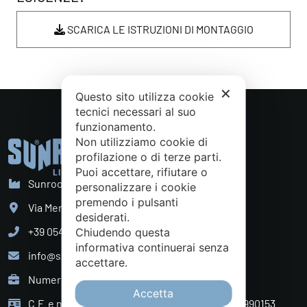
SCARICA LE ISTRUZIONI DI MONTAGGIO
✕
Questo sito utilizza cookie
tecnici necessari al suo
funzionamento.
Non utilizziamo cookie di
profilazione o di terze parti.
Puoi accettare, rifiutare o
Sunroom S.p.A. - Sede Legale
personalizzare i cookie
premendo i pulsanti
Via Mercadante, 10 Cattolica (RN) - Italy
desiderati.
+39 0541 834011
Chiudendo questa
informativa continuerai senza
info@sunroom.it
accettare.
Numero REA RN - 225109
Accetta
C.F. e nr. iscrizione al Registro Imprese 07879990153