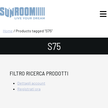
Home
/ Products tagged “S75”
S75
FILTRO RICERCA PRODOTTI
Dettagli account
Registrati ora