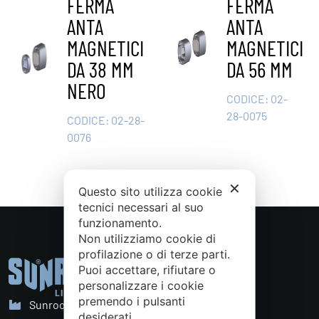
FERMA
FERMA
ANTA
ANTA
MAGNETICI
MAGNETICI
DA 38 MM
DA 56 MM
NERO
CODICE:
02-
28-0075
CODICE:
02-28-
0076
✕
Questo sito utilizza cookie
tecnici necessari al suo
funzionamento.
Non utilizziamo cookie di
profilazione o di terze parti.
Puoi accettare, rifiutare o
personalizzare i cookie
premendo i pulsanti
Sunroom S.p.A. - Sede Legale
desiderati.