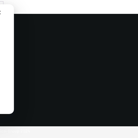
→
✕
biosi Group 2024