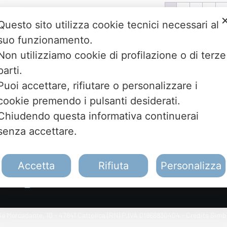
1
2
3
4
Questo sito utilizza cookie tecnici necessari al
suo funzionamento.
Non utilizziamo cookie di profilazione o di terze
Sunroom S.p.A. - Sede Legale
parti.
Via Mercadante, 10 Cattolica (RN) - Italy
Puoi accettare, rifiutare o personalizzare i
cookie premendo i pulsanti desiderati.
+39 0541 834011
Chiudendo questa informativa continuerai
info@sunroom.it
senza accettare.
Numero REA RN - 225109
C.F. e nr. iscrizione al Registro Imprese
Accetta
Rifiuta
Personalizza
07879990153
P. IVA 01968830404
ia Mercadante, 10 - 47841 Cattolica (RN) P.IVA 01968830404 - Credits Sim