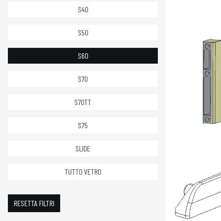
S40
S50
S60
S70
S70TT
S75
SLIDE
TUTTO VETRO
RESETTA FILTRI