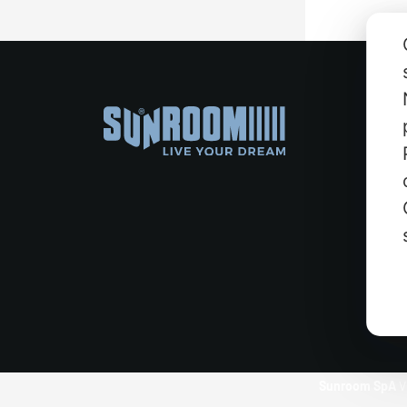
Sunroom SpA
V